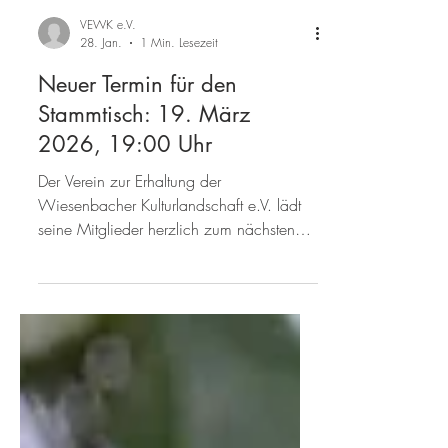
VEWK e.V.
28. Jan.
1 Min. Lesezeit
Neuer Termin für den
Stammtisch: 19. März
2026, 19:00 Uhr
Der Verein zur Erhaltung der
Wiesenbacher Kulturlandschaft e.V. lädt
seine Mitglieder herzlich zum nächsten
Stammtisch ein. Themenabend: Alte
Bäume pflegen und schneiden Wir
greifen diesen Punkt aus dem letzten
Stammtisch auf und wollen ihn vertiefen.
Referent: Martin Bruder , Baumfachwart.
Er zieht seit längerem in seiner Freizeit
junge Bäume selbst und teilt seine