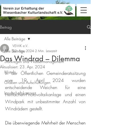
Beitrag
Alle Beiträge
VEWK e.V.
Alle Beiträge
22. Apr. 2024
2 Min. Lesezeit
Das Windrad – Dilemma
Starkregen und Wassermanagement
Aktualisiert:
23. Apr. 2024
Misteln
In der Öffentlichen Gemeinderatssitzung 
vom 19. April 2024 wurden 
Gräben und Aufschüttungen
entscheidende Weichen für eine 
Landschaftskonzept
Freiflächen-Photovoltaikanlage und einen 
Windpark mit unbestimmter Anzahl von 
Windrädern gestellt.
Die überwiegende Mehrheit der Menschen 