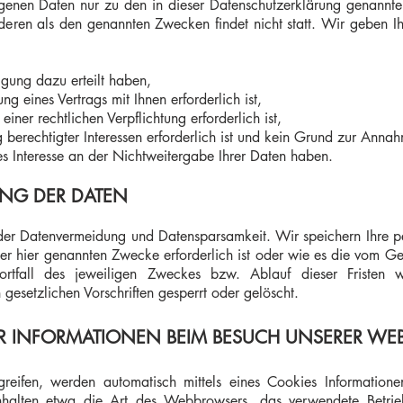
genen Daten nur zu den in dieser Datenschutzerklärung genannte
deren als den genannten Zwecken findet nicht statt. Wir geben Ih
igung dazu erteilt haben,
g eines Vertrags mit Ihnen erforderlich ist,
einer rechtlichen Verpflichtung erforderlich ist,
berechtigter Interessen erforderlich ist und kein Grund zur Annah
 Interesse an der Nichtweitergabe Ihrer Daten haben.
NG DER DATEN
der Datenvermeidung und Datensparsamkeit. Wir speichern Ihre 
der hier genannten Zwecke erforderlich ist oder wie es die vom Ge
Fortfall des jeweiligen Zweckes bzw. Ablauf dieser Fristen
gesetzlichen Vorschriften gesperrt oder gelöscht.
R INFORMATIONEN BEIM BESUCH UNSERER WEB
eifen, werden automatisch mittels eines Cookies Informationen
beinhalten etwa die Art des Webbrowsers, das verwendete Betr