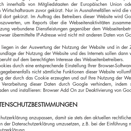
ch innerhalb von Mitgliedstaaten der Europäischen Union ode
irtschaftsraum zuvor gekürzt. Nur in Ausnahmefällen wird die vo
dort gekürzt. Im Auftrag des Betreibers dieser Website wird Go
szuwerten, um Reports über die Webseitenaktivitäten zusammen
tzung verbundene Dienstleistungen gegenüber dem Webseitenbetr
owser übermittelte IP-Adresse wird nicht mit anderen Daten von 
 liegen in der Auswertung der Nutzung der Website und in der 
rundlage der Nutzung der Website und des Internets sollen dann 
beruht auf dem berechtigten Interesse des Webseitenbetreibers.
kies durch eine entsprechende Einstellung Ihrer Browser-Softwar
l gegebenenfalls nicht sämtliche Funktionen dieser Website vollu
ng der durch das Cookie erzeugten und auf Ihre Nutzung der Web
 Verarbeitung dieser Daten durch Google verhindern, indem 
aden und installieren:
Browser Add On zur Deaktivierung von Goo
TENSCHUTZBESTIMMUNGEN
hutzerklärung anzupassen, damit sie stets den aktuellen rechtlich
n der Datenschutzerklärung umzusetzen, z.B. bei der Einführung ne
utzerklärung.