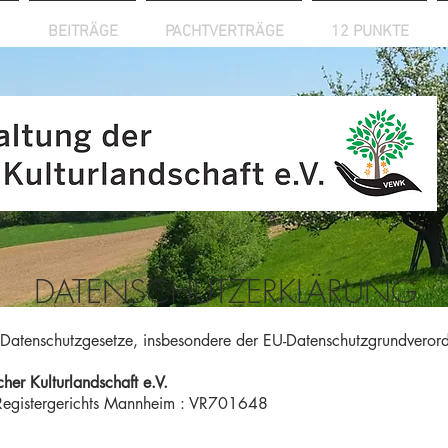
BEITRÄGE
PACHTVERTRÄGE
12 PUNKTE
DATENSCHUTZERKLÄRUNG
er Datenschutzgesetze, insbesondere der EU-Datenschutzgrundvero
her Kulturlandschaft e.V.
s Registergerichts Mannheim : VR701648