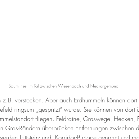
Baum-Insel im Tal zwischen Wiesenbach und Neckargemünd
h z.B. verstecken. Aber auch Erdhummeln können dort 
feld ringsum „gespritzt“ wurde. Sie können von dort ü
melstandort fliegen. Feldraine, Graswege, Hecken, B
en Gras-Rändern überbrücken Entfernungen zwischen 
erden Trittstein- und  Korridor-Biotope genannt und m