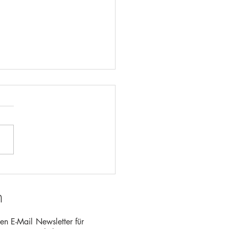
re Erwartungen an den
gewählten
n
inderat in Wiesenbach
en E-Mail Newsletter für