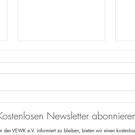
Einladung zum Stammtisch am
Unse
24.Oktober 2025
neu 
Kostenlosen Newsletter abonniere
Geme
 des VEWK e.V. informiert zu bleiben, bieten wir einen kostenlos