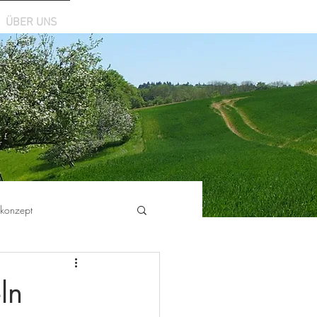
ÜBER UNS
skonzept
ln