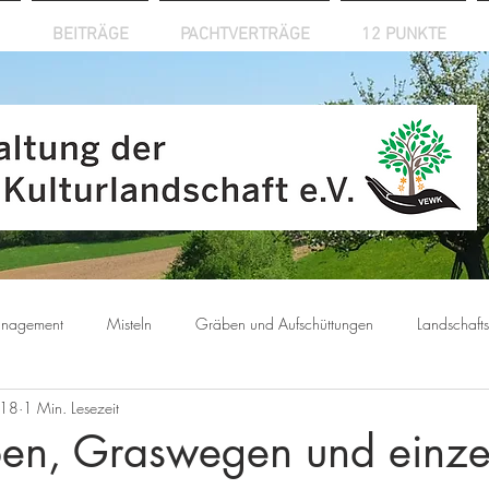
BEITRÄGE
PACHTVERTRÄGE
12 PUNKTE
anagement
Misteln
Gräben und Aufschüttungen
Landschaft
018
1 Min. Lesezeit
en, Graswegen und einze