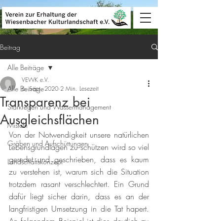
Beitrag
Alle Beiträge
VEWK e.V.
Alle Beiträge
6. Sept. 2020
2 Min. Lesezeit
Transparenz bei
Starkregen und Wassermanagement
Ausgleichsflächen
Misteln
Von der Notwendigkeit unsere natürlichen 
Gräben und Aufschüttungen
Lebensgrundlagen zu schützen wird so viel 
geredet und geschrieben, dass es kaum 
Landschaftskonzept
zu verstehen ist, warum sich die Situation 
trotzdem rasant verschlechtert. Ein Grund 
dafür liegt sicher darin, dass es an der 
langfristigen Umsetzung in die Tat hapert. 