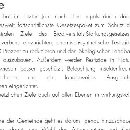
e
 hat im letzten Jahr nach dem Impuls durch das 
weit fortschrittlichste Gesetzespaket zum Schutz der
tralen Ziele des Biodiversitäts-Stärkungsgesetze
verbund einzurichten, chemisch-synthetische Pestizid
Prozent zu reduzieren und den ökologischen Landbau
 auszubauen. Außerdem werden Pestizide in Naturs
wiesen besser geschützt, Beleuchtung insektenfreundl
verboten und ein landesweites Ausgleichsk
n eingerichtet.
setzlichen Ziele auch auf allen Ebenen in wirkungsv
ne der Gemeinde geht es darum, genau hinzuschauen
en, damit zum Wohl des Artenschutzes und Klima