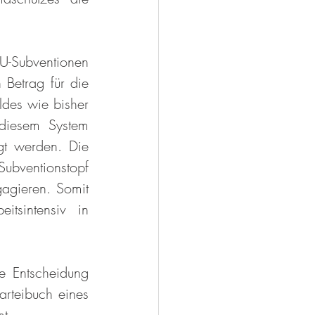
U-Subventionen 
Betrag für die 
des wie bisher 
 diesem System 
gt werden. Die 
bventionstopf 
agieren. Somit 
tsintensiv in 
e Entscheidung 
rteibuch eines 
t.