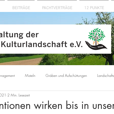
BEITRÄGE
PACHTVERTRÄGE
12 PUNKTE
anagement
Misteln
Gräben und Aufschüttungen
Landschaft
2021
2 Min. Lesezeit
tionen wirken bis in unse