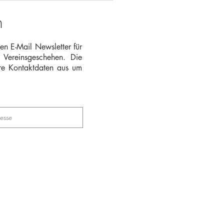
gewählten
n
inderat in Wiesenbach
en E-Mail Newsletter für
m Vereinsgeschehen. Die
hre Kontaktdaten aus um