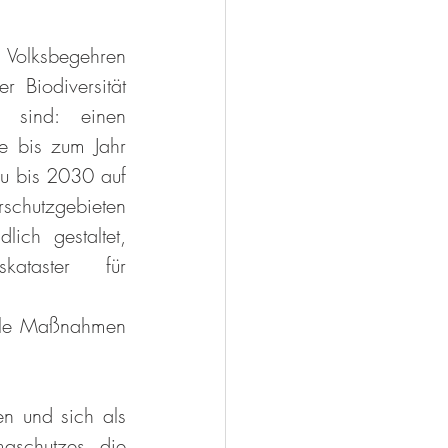
Volksbegehren 
 Biodiversität 
s sind: einen 
e bis zum Jahr 
 bis 2030 auf 
chutzgebieten 
ich gestaltet, 
ataster für 
olle Maßnahmen 
 und sich als 
schutzes die 