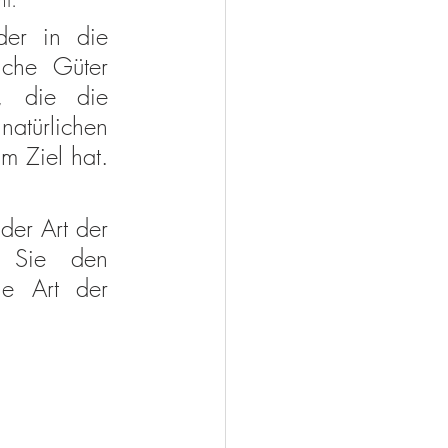
er in die 
iche Güter 
, die die 
atürlichen 
 Ziel hat. 
er Art der 
 Sie den 
e Art der 