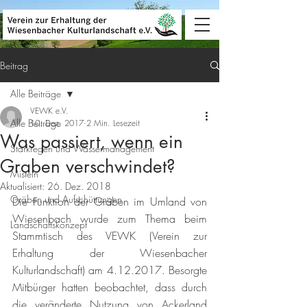
Beitrag
Alle Beiträge
VEWK e.V.
Alle Beiträge
10. Dez. 2017
2 Min. Lesezeit
Was passiert, wenn ein
Starkregen und Wassermanagement
Graben verschwindet?
Misteln
Aktualisiert:
26. Dez. 2018
Gräben und Aufschüttungen
Die Funktion der Gräben im Umland von 
Wiesenbach wurde zum Thema beim 
Landschaftskonzept
Stammtisch des VEWK (Verein zur 
Erhaltung der Wiesenbacher 
Kulturlandschaft) am 4.12.2017. Besorgte 
Mitbürger hatten beobachtet, dass durch 
die veränderte Nutzung von Ackerland 